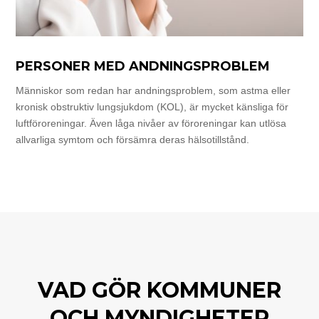
PERSONER MED ANDNINGSPROBLEM
Människor som redan har andningsproblem, som astma eller
kronisk obstruktiv lungsjukdom (KOL), är mycket känsliga för
luftföroreningar. Även låga nivåer av föroreningar kan utlösa
allvarliga symtom och försämra deras hälsotillstånd.
VAD GÖR KOMMUNER
OCH MYNDIGHETER