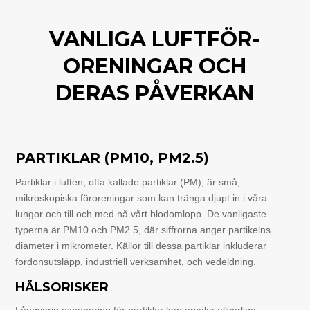
VANLIGA LUFTFÖR-
ORENINGAR OCH
DERAS PÅVERKAN
PARTIKLAR (PM10, PM2.5)
Partiklar i luften, ofta kallade partiklar (PM), är små,
mikroskopiska föroreningar som kan tränga djupt in i våra
lungor och till och med nå vårt blodomlopp. De vanligaste
typerna är PM10 och PM2.5, där siffrorna anger partikelns
diameter i mikrometer. Källor till dessa partiklar inkluderar
fordonsutsläpp, industriell verksamhet, och vedeldning.
HÄLSORISKER
Långvarig exponering för partiklar kan orsaka allvarliga