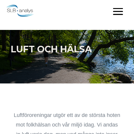
LUFT OCH HÄLSA
Luftföroreningar utgör ett av de största hoten
mot folkhälsan och vår miljö idag. Vi andas