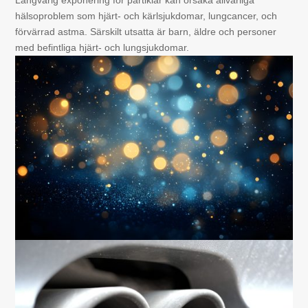
hälsoproblem som hjärt- och kärlsjukdomar, lungcancer, och
förvärrad astma. Särskilt utsatta är barn, äldre och personer
med befintliga hjärt- och lungsjukdomar.