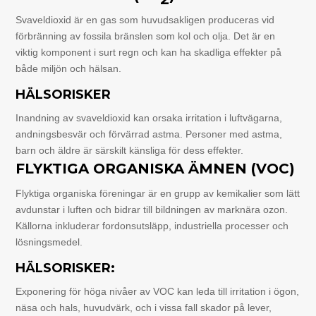
Svaveldioxid är en gas som huvudsakligen produceras vid
förbränning av fossila bränslen som kol och olja. Det är en
viktig komponent i surt regn och kan ha skadliga effekter på
både miljön och hälsan.
HÄLSORISKER
Inandning av svaveldioxid kan orsaka irritation i luftvägarna,
andningsbesvär och förvärrad astma. Personer med astma,
barn och äldre är särskilt känsliga för dess effekter.
FLYKTIGA ORGANISKA ÄMNEN (VOC)
Flyktiga organiska föreningar är en grupp av kemikalier som lätt
avdunstar i luften och bidrar till bildningen av marknära ozon.
Källorna inkluderar fordonsutsläpp, industriella processer och
lösningsmedel.
HÄLSORISKER:
Exponering för höga nivåer av VOC kan leda till irritation i ögon,
näsa och hals, huvudvärk, och i vissa fall skador på lever,