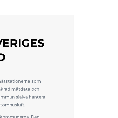
VERIGES
D
mätstationerna som
säkrad mätdata och
 kommun själva hantera
 utomhusluft.
mskommunerna. Den