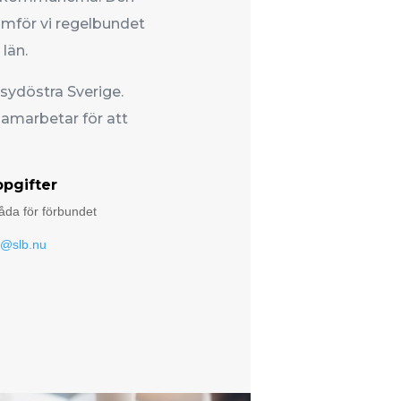
mför vi regelbundet
län.
 sydöstra Sverige.
amarbetar för att
pgifter
åda för förbundet
t@slb.nu