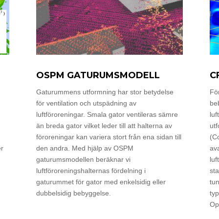
OSPM GATURUMSMODELL
C
Gaturummens utformning har stor betydelse
Fö
för ventilation och utspädning av
be
luftföroreningar. Smala gator ventileras sämre
lu
än breda gator vilket leder till att halterna av
ut
föroreningar kan variera stort från ena sidan till
(C
er
den andra. Med hjälp av OSPM
av
gaturumsmodellen beräknar vi
luf
luftföroreningshalternas fördelning i
st
gaturummet för gator med enkelsidig eller
tu
dubbelsidig bebyggelse.
ty
Op