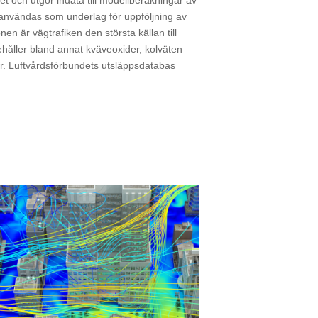
tet och utgör indata till modellberäkningar av
 användas som underlag för uppföljning av
en är vägtrafiken den största källan till
ehåller bland annat kväveoxider, kolväten
ar. Luftvårdsförbundets utsläppsdatabas