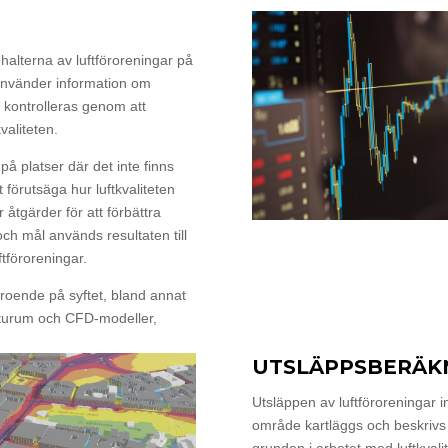
halterna av luftföroreningar på
 använder information om
 kontrolleras genom att
valiteten.
 platser där det inte finns
 förutsäga hur luftkvaliteten
åtgärder för att förbättra
och mål används resultaten till
tföroreningar.
roende på syftet, bland annat
turum och CFD-modeller,
UTSLÄPPSBERÄK
Utsläppen av luftföroreningar 
område kartläggs och beskrivs