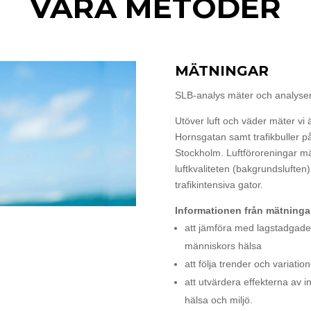
VÅRA METODER
MÄTNINGAR
SLB-analys mäter och analysera
Utöver luft och väder mäter vi 
Hornsgatan samt trafikbuller 
Stockholm. Luftföroreningar m
luftkvaliteten (bakgrundslufte
trafikintensiva gator.
Informationen från mätningar
att jämföra med lagstadgade
människors hälsa
att följa trender och variatione
att utvärdera effekterna av 
hälsa och miljö.