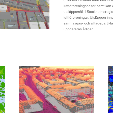
grunden i arbetet med luftkvali
luftföroreningshalter samt kan
utsläppsmål. I Stockholmsregion
luftföroreningar. Utsläppen inn
samt avgas- och slitagepartikl
uppdateras årligen.