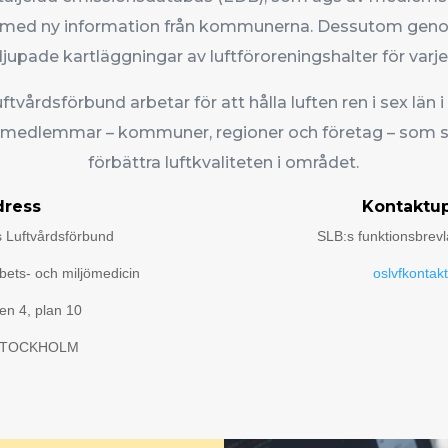
r med ny information från kommunerna. Dessutom geno
djupade kartläggningar av luftföroreningshalter för varje 
ftvårdsförbund arbetar för att hålla luften ren i sex län i
 medlemmar – kommuner, regioner och företag – som s
förbättra luftkvaliteten i området.
dress
Kontaktup
s Luftvårdsförbund
SLB:s funktionsbrevl
bets- och miljömedicin
oslvfkontak
en 4, plan 10
 STOCKHOLM