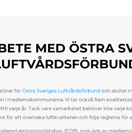
ETE MED ÖSTRA S
LUFTVÅRDSFÖRBUN
atörer för
Östra Sveriges Luftvårdsförbund
och sköter 
ten i medlemskommunerna. Vi tar också fram kvalitets
SMHI varje år. Tack vare samarbetet behöver inte varje
vs för att övervaka luftkvaliteten och följa reglerna för
detaljerad emissionsdatabas (EDB), som ägs av medle