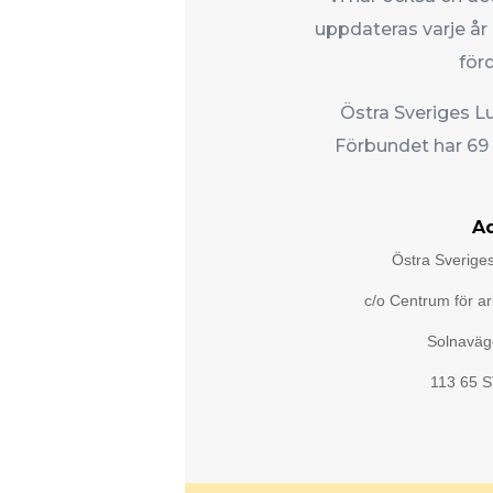
uppdateras varje å
för
Östra Sveriges Lu
Förbundet har 69
A
Östra Sverige
c/o Centrum för ar
Solnaväg
113 65