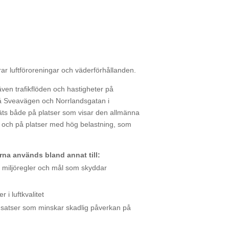
r luftföroreningar och väderförhållanden.
även trafikflöden och hastigheter på
på Sveavägen och Norrlandsgatan i
äts både på platser som visar den allmänna
n) och på platser med hög belastning, som
na används bland annat till:
 miljöregler och mål som skyddar
r i luftkvalitet
insatser som minskar skadlig påverkan på