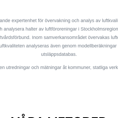
ande expertenhet för övervakning och analys av luftkvali
ch analysera halter av luftföroreningar i Stockholmsregio
tvårdsförbund. Inom samverkansområdet övervakas luften
. Luftkvaliteten analyseras även genom modellberäkninga
utsläppsdatabas.
en utredningar och mätningar åt kommuner, statliga verk 