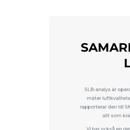
SAMARB
SLB-analys är oper
mäter luftkvalite
rapporterar den till 
allt som krä
Vi har också en 