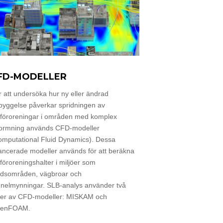
FD-MODELLER
r att undersöka hur ny eller ändrad
byggelse påverkar spridningen av
ftföroreningar i områden med komplex
formning används CFD-modeller
omputational Fluid Dynamics). Dessa
ancerade modeller används för att beräkna
tföroreningshalter i miljöer som
adsområden, vägbroar och
nnelmynningar. SLB-analys använder två
per av CFD-modeller: MISKAM och
enFOAM.